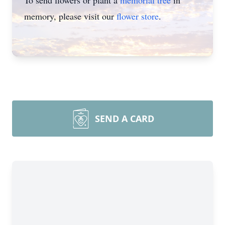
To send flowers or plant a
memorial tree
in
memory, please visit our
flower store
.
SEND A CARD