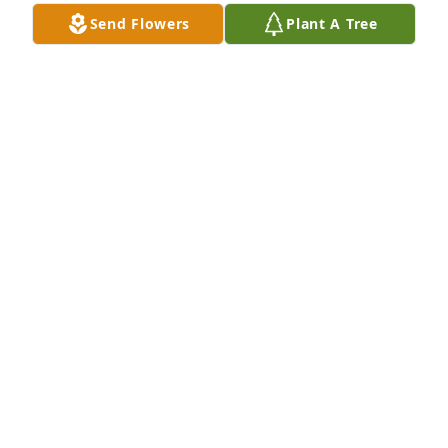
Send Flowers
Plant A Tree
Juan Aboyte y Familia purchased Palm Plant for 
Alfredo Alvarez Valenzuela
JUAN ABOYTE Y FAMILIA
Nov 11, 2025
Mi mamá cuenta que cuando eran 
jóvenes ella y sus hermanas, se 
encontraban a su primo Feo en las 
fiestas de mayo y las cuidaba, 
temprano por la noche las mandaba a casa para 